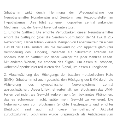
Sibutramin wirkt durch Hemmung der Wiederaufnahme der
Neurotransmitter Noradrenalin und Serotonin aus Rezeptorstellen im
Hypothalamus. Dies führt zu einem doppelten zentral wirkenden
Mechanismus, der Gewichtsverlust unterstützt:
1. Erhöhte Sattheit: Die erhöhte Verfügbarkeit dieser Neurotransmitter
erhöht die Sättigung (über die Serotonin-Stimulation der 5HT2A & 2C-
Rezeptoren). Daher führen kleinere Mengen von Lebensmitteln zu einem
Gefühl der Fülle. Anders als die Verwendung von Appetitzüglern (zur
Verringerung des Hungers), Patienten auf Sibutramin erfahren ein
höheres Maß an Sattheit und daher weniger mit jeder Mahlzeit essen.
Mit anderen Worten, sie erhöhen das Signal, um essen zu stoppen,
während Appetitzügler reduzieren das Signal, um essen zu beginnen.
2. Abschwächung des Rückgangs der basalen metabolischen Rate
(BMR): Sibutramin ist auch gedacht, den Rückgang der BMR durch die
Aktivierung des sympathischen Nervensystems zentral
abzuschwächen. Dieser Effekt ist vorteilhaft, weil Sibutramin das BMR-
Fallen verhindert als Gewicht verloren geht (ein bekanntes Phänomen,
das es schwieriger macht, später mehr Gewicht zu verlieren). Die
Nebenwirkungen von Sibutramin (erhöhte Herzfrequenz und erhöhter
Blutdruck) sind auch auf diese "sympathische" Aktivität
zurückzuführen. Sibutramin wurde ursprünglich als Antidepressivum