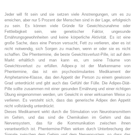
Jeder will fit sein und sie setzen viele Anstrengungen, um es zu
erreichen, aber nur 5 Prozent der Menschen sind in der Lage, erfolgreich
zu sein. Es können viele Gründe für Gewichtszunahme oder
Fettleibigkeit sein, wie genetischer Faktor, ungesunde
Ernährungsgewohnheiten und keine körperliche Aktivität. Es ist eine
große Sache, dass eine Person versucht, Fett zu verlieren, aber es ist
nicht notwendig, sich Sorgen zu machen, wenn er oder sie es nicht
schaffen. Die Phentermine, die beste Gewichtsverlust-Pille, ist auf dem
Markt erhältlich und man kann es, um seine Träume von
Gewichtsverlust zu erfüllen. Adipex-p ist der Markenname von
Phentermine, das ist ein psychostimulantes Medikament der
Amphetamine-Klasse, das den Appetit der Person zu einem gewissen
Grad unterdrückt und gibt auch das Gefühl der Fülle. Die Adipex-Diät-
Pille sollte zusammen mit einer gesunden Ernährung und einer richtigen
Übung eingenommen werden, um Gewicht in einer wirksamen Weise zu
verlieren. Es versteht sich, dass das generische Adipex den Appetit
nicht vollständig unterdrückt.
Dieses Medikament wirkt durch die Stimulation von Neurotransmittern
im Gehirn, und das sind die Chemikalien im Gehirn und das
Nervensystem, das für die Kommunikation zwischen ihnen
verantwortlich ist. Phentermine-Pillen wirken durch Unterbrechung der
Signale zwischen dem Gehirn und dem Nervensystem, so dass das